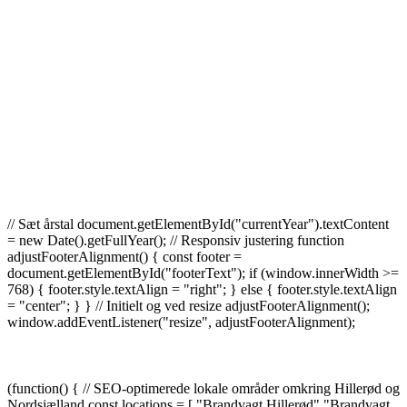
Alle rettigheder forbeholdt ©
Brandvagt-hilleroed.dk
|
En del af Sparta
Security
| Drevet af Blavora
// Sæt årstal document.getElementById("currentYear").textContent
= new Date().getFullYear(); // Responsiv justering function
adjustFooterAlignment() { const footer =
document.getElementById("footerText"); if (window.innerWidth >=
768) { footer.style.textAlign = "right"; } else { footer.style.textAlign
= "center"; } } // Initielt og ved resize adjustFooterAlignment();
window.addEventListener("resize", adjustFooterAlignment);
Brandvagt Hillerød dækker hele Nordsjælland – herunder:
(function() { // SEO-optimerede lokale områder omkring Hillerød og
Nordsjælland const locations = [ "Brandvagt Hillerød","Brandvagt