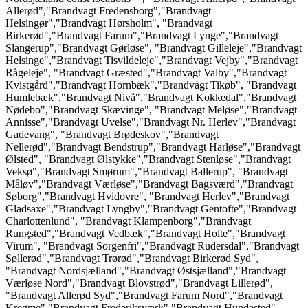
Allerød","Brandvagt Fredensborg","Brandvagt
Helsingør","Brandvagt Hørsholm", "Brandvagt
Birkerød","Brandvagt Farum","Brandvagt Lynge","Brandvagt
Slangerup","Brandvagt Gørløse", "Brandvagt Gilleleje","Brandvagt
Helsinge","Brandvagt Tisvildeleje","Brandvagt Vejby","Brandvagt
Rågeleje", "Brandvagt Græsted","Brandvagt Valby","Brandvagt
Kvistgård","Brandvagt Hornbæk","Brandvagt Tikøb", "Brandvagt
Humlebæk","Brandvagt Nivå","Brandvagt Kokkedal","Brandvagt
Nødebo","Brandvagt Skævinge", "Brandvagt Meløse","Brandvagt
Annisse","Brandvagt Uvelse","Brandvagt Nr. Herlev","Brandvagt
Gadevang", "Brandvagt Brødeskov","Brandvagt
Nellerød","Brandvagt Bendstrup","Brandvagt Harløse","Brandvagt
Ølsted", "Brandvagt Ølstykke","Brandvagt Stenløse","Brandvagt
Veksø","Brandvagt Smørum","Brandvagt Ballerup", "Brandvagt
Måløv","Brandvagt Værløse","Brandvagt Bagsværd","Brandvagt
Søborg","Brandvagt Hvidovre", "Brandvagt Herlev","Brandvagt
Gladsaxe","Brandvagt Lyngby","Brandvagt Gentofte","Brandvagt
Charlottenlund", "Brandvagt Klampenborg","Brandvagt
Rungsted","Brandvagt Vedbæk","Brandvagt Holte","Brandvagt
Virum", "Brandvagt Sorgenfri","Brandvagt Rudersdal","Brandvagt
Søllerød","Brandvagt Trørød","Brandvagt Birkerød Syd",
"Brandvagt Nordsjælland","Brandvagt Østsjælland","Brandvagt
Værløse Nord","Brandvagt Blovstrød","Brandvagt Lillerød",
"Brandvagt Allerød Syd","Brandvagt Farum Nord","Brandvagt
Kregme","Brandvagt Frederiksværk","Brandvagt Hundested",