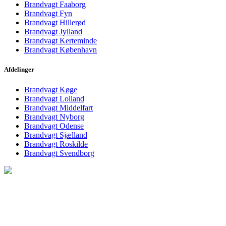
Brandvagt Faaborg
Brandvagt Fyn
Brandvagt Hillerød
Brandvagt Jylland
Brandvagt Kerteminde
Brandvagt København
Afdelinger
Brandvagt Køge
Brandvagt Lolland
Brandvagt Middelfart
Brandvagt Nyborg
Brandvagt Odense
Brandvagt Sjælland
Brandvagt Roskilde
Brandvagt Svendborg