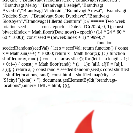
"Brandvagt Melby","Brandvagt Liseleje","Brandvagt
Asserbo","Brandvagt Vinderød","Brandvagt Arresø", "Brandvagt
Nødebo Skov","Brandvagt Store Dyrehave","Brandvagt
Slotsbyen","Brandvagt Hillerød Centrum" ]; // ===== Two-week
rotation seed ===== const epoch = Date.UTC(2024, 0, 1); const
biweekIndex = Math.floor((Date.now() - epoch) / (14 * 24 * 60 *
60 * 1000)); const seed = (biweekIndex + 1) * 9999; //
=================================== function
seededRandom(seedVal) { let s = seedVal; return function() { const
x = Math.sin(s++) * 10000; return x - Math.floor(x); }; } function
shuffle(array, rand) { const a = array.slice(); for (let i = a.length - 1; i
> 0; i--) { const j = Math.floor(rand() * (i + 1)); [a[i], a[j]] = [a[j],
a[i]]; } return a; } const rand = seededRandom(seed); const shuffled
= shuffle(locations, rand); const html = shuffled.map(city =>
`
${city}
`).join(" • "); document.getElementById("brandvagt-
locations").innerHTML = html; })();